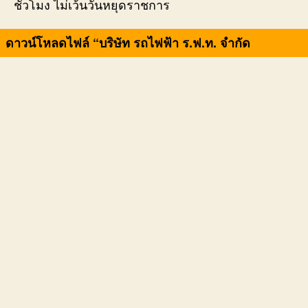
ชั่วโมง ไม่เว้นวันหยุดราชการ
ดาวน์โหลดไฟล์ “บริษัท รถไฟฟ้า ร.ฟ.ท. จำกัด