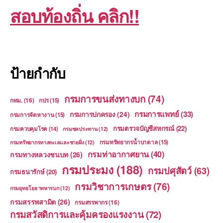
สอบท้องถิ่น คลิก!!
ป้ายกำกับ
กรมการขนส่งทางบก
(74)
กทม.
(16)
กปร
(15)
กรมการแพทย์
(33)
กรมการปกครอง
(24)
กรมการจัดหางาน
(15)
กรมตรวจบัญชีสหกรณ์
(22)
กรมควบคุมโรค
(14)
กรมชลประทาน
(12)
กรมทรัพยากรน้ำบาดาล
(15)
กรมทรัพยากรทางทะเลและชายฝั่ง
(12)
กรมท่าอากาศยาน
(40)
กรมทางหลวงชนบท
(26)
กรมประมง
(188)
กรมปศุสัตว์
(63)
กรมธนารักษ์
(20)
กรมวิชาการเกษตร
(76)
กรมยุทธโยธาทหารบก
(12)
กรมสรรพสามิต
(26)
กรมสรรพากร
(16)
กรมสวัสดิการและคุ้มครองแรงงาน
(72)