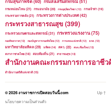
กรมสุขภาพจิต
(60)
กรมส่งเสริมสหกรณ์
(51)
กรมหม่อนไหม
(21)
กรมอนามัย
(20)
กรมเจ้าท่า
(19)
กรมอุตุนิยมวิทยา
(12)
กระทรวงการต่างประเทศ
(42)
กระทรวงการคลัง
(21)
กระทรวงสาธารณสุข
(399)
กระทรวงแรงงาน
(75)
กระทรวงเกษตรและสหกรณ์
(31)
กองทัพอากาศ
(12)
กองบัญชาการกองทัพไทย
(12)
การเคหะแห่งชาติ
(12)
ธกส.
(12)
มหาวิทยาลัยมหิดล
(29)
สคว.
(22)
มหิดล
(14)
สนจ.เชียงใหม่
(12)
สอบท้องถิ่น
(21)
สภากาชาดไทย
(18)
สาธารณสุข
(13)
สำนักงานคณะกรรมการการอาชีวศ
สำนักงานสถิติแห่งชาติ
(15)
© 2026
งานราชการเปิดสอบวันนี้.com
Up
↑
นโยบายความเป็นส่วนตัว