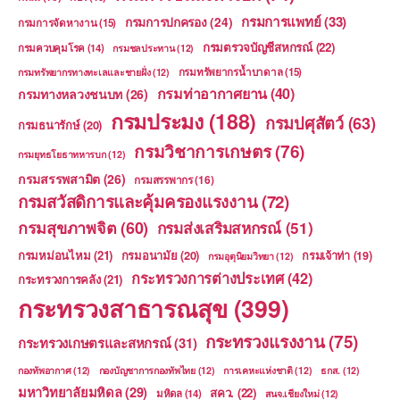
กรมการแพทย์
(33)
กรมการปกครอง
(24)
กรมการจัดหางาน
(15)
กรมตรวจบัญชีสหกรณ์
(22)
กรมควบคุมโรค
(14)
กรมชลประทาน
(12)
กรมทรัพยากรน้ำบาดาล
(15)
กรมทรัพยากรทางทะเลและชายฝั่ง
(12)
กรมท่าอากาศยาน
(40)
กรมทางหลวงชนบท
(26)
กรมประมง
(188)
กรมปศุสัตว์
(63)
กรมธนารักษ์
(20)
กรมวิชาการเกษตร
(76)
กรมยุทธโยธาทหารบก
(12)
กรมสรรพสามิต
(26)
กรมสรรพากร
(16)
กรมสวัสดิการและคุ้มครองแรงงาน
(72)
กรมสุขภาพจิต
(60)
กรมส่งเสริมสหกรณ์
(51)
กรมหม่อนไหม
(21)
กรมอนามัย
(20)
กรมเจ้าท่า
(19)
กรมอุตุนิยมวิทยา
(12)
กระทรวงการต่างประเทศ
(42)
กระทรวงการคลัง
(21)
กระทรวงสาธารณสุข
(399)
กระทรวงแรงงาน
(75)
กระทรวงเกษตรและสหกรณ์
(31)
กองทัพอากาศ
(12)
กองบัญชาการกองทัพไทย
(12)
การเคหะแห่งชาติ
(12)
ธกส.
(12)
มหาวิทยาลัยมหิดล
(29)
สคว.
(22)
มหิดล
(14)
สนจ.เชียงใหม่
(12)