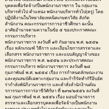
บุคคลเพื่อรัดจ้าง!ป็นพนักงานราชการ ใน กลุ่มงาน
บริหารทั่วไป ตำแหน่ง พนักงานบริหารทั่วไป(ครู) โดย
ปฏิบัติงานในวิทยาลัยเทคนิคเกษตรวิสัย สังกัด
สำนักงาน คณะกรรมการการอาชีวศึกษา ฉะนั้น
อาศัยอำนาจตามความในข้อ ๕ ของประกาศคณะ
กรรมการบริหาร
พนักงานราชการ ลงวันที่ ๑® กันยายน พ.ศ. ๒๕๕๒
เรื่อง หลักเกณฑ์ วิธีการ และเงื่อนไขการสรรหาและ
เลือกสรร พนักงานราชการ และแบบสัญญาจ้างของ
พนักงานราชการ พ.ศ. ๒๕๕๒ และประกาศคณะ
กรรมการบริหาร พนักงานราชการ ลงวันที่ ๒๘
กุมภาพันธ์ พ.ศ. ๒๕๕๔ เรื่อง การกำหนดลักษณะงาน
และคุณสมบัติเฉพาะกลุ่มงาน และกำริรัดทำกัรีอิบอัต
ร่ากำลังพันักิงานราชการ และคำสั่งลำนักงิานคํณ
รการรมการการ่อาขีวัศักํษา ที่ ๒๙๗/๒๕๕๖ ลงวันที่
๒๘ กุมภาพันธ์ พ.ศ. ๒๕๕๖ เรื่อง มอบอำนาจการ
สรรหาและเลือกสรรบุคคลเพื่อรัดจ้างเป็นพนักงาน
ราชการ ประเภททั่วไป การจัดทำและลงนามใน