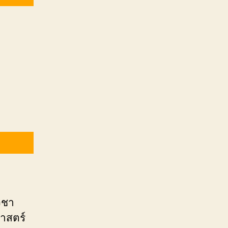
ิชา
าสตร์