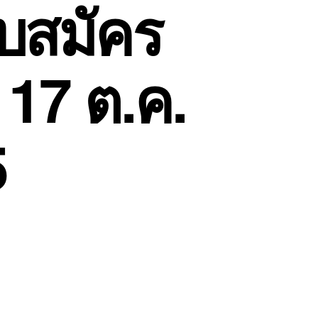
ับสมัคร
17 ต.ค.
5