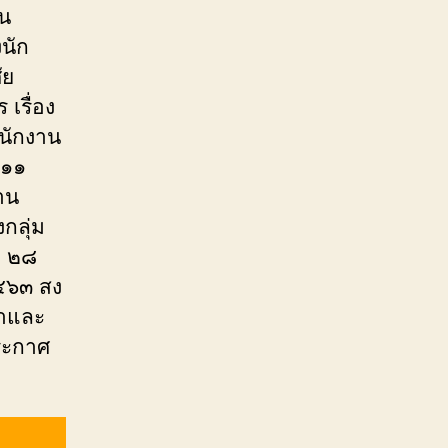
็น
นัก
ัย
รื่อง
นักงาน
 ๑๑
าน
กลุ่ม
่ ๒๘
๕๖๓ สง
หาและ
ระกาศ