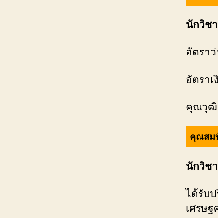
นักวิชา
อัตราว่
อัตราเ
คุณวุฒิ
คุณสมบ
นักวิชา
ได้รับ
เศรษฐศ