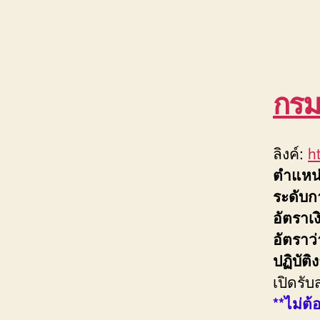
กรม
ลิงค์:
h
ตำแหน
ระดับก
อัตราเ
อัตราว
ปฏิบัติ
เปิดรับ
**ไม่ต้