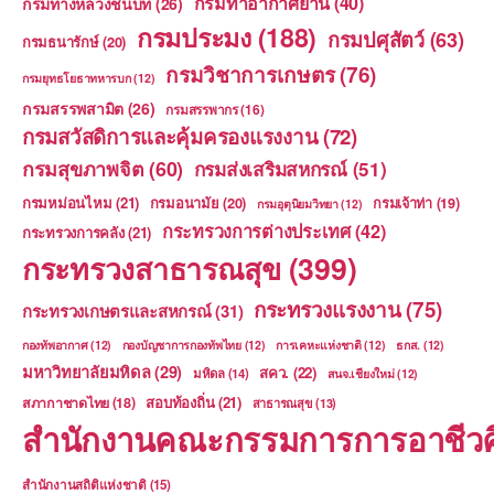
กรมท่าอากาศยาน
(40)
กรมทางหลวงชนบท
(26)
กรมประมง
(188)
กรมปศุสัตว์
(63)
กรมธนารักษ์
(20)
กรมวิชาการเกษตร
(76)
กรมยุทธโยธาทหารบก
(12)
กรมสรรพสามิต
(26)
กรมสรรพากร
(16)
กรมสวัสดิการและคุ้มครองแรงงาน
(72)
กรมสุขภาพจิต
(60)
กรมส่งเสริมสหกรณ์
(51)
กรมหม่อนไหม
(21)
กรมอนามัย
(20)
กรมเจ้าท่า
(19)
กรมอุตุนิยมวิทยา
(12)
กระทรวงการต่างประเทศ
(42)
กระทรวงการคลัง
(21)
กระทรวงสาธารณสุข
(399)
กระทรวงแรงงาน
(75)
กระทรวงเกษตรและสหกรณ์
(31)
กองทัพอากาศ
(12)
กองบัญชาการกองทัพไทย
(12)
การเคหะแห่งชาติ
(12)
ธกส.
(12)
มหาวิทยาลัยมหิดล
(29)
สคว.
(22)
มหิดล
(14)
สนจ.เชียงใหม่
(12)
สอบท้องถิ่น
(21)
สภากาชาดไทย
(18)
สาธารณสุข
(13)
สำนักงานคณะกรรมการการอาชีวศ
สำนักงานสถิติแห่งชาติ
(15)