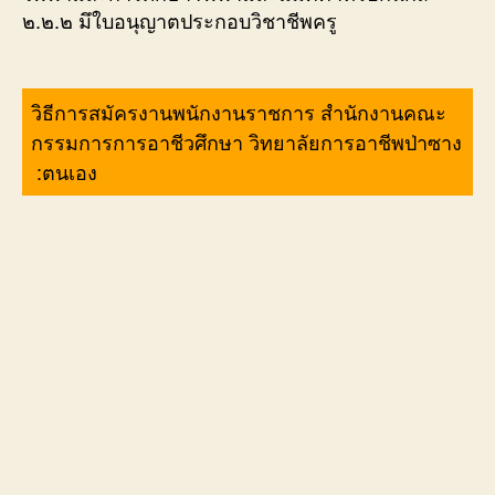
๒.๒.๒ มึใบอนุญาตประกอบวิชาชีพครู
วิธีการสมัครงานพนักงานราชการ สำนักงานคณะ
กรรมการการอาชีวศึกษา วิทยาลัยการอาชีพป่าซาง
:ตนเอง