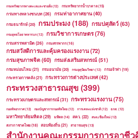
กรมทรัพยากรน้ำบาดาล
(15)
กรมทรัพยากรทางทะเลและชายฝั่ง
(12)
กรมท่าอากาศยาน
(40)
กรมทางหลวงชนบท
(26)
กรมประมง
(188)
กรมปศุสัตว์
(63)
กรมธนารักษ์
(20)
กรมวิชาการเกษตร
(76)
กรมยุทธโยธาทหารบก
(12)
กรมสรรพสามิต
(26)
กรมสรรพากร
(16)
กรมสวัสดิการและคุ้มครองแรงงาน
(72)
กรมสุขภาพจิต
(60)
กรมส่งเสริมสหกรณ์
(51)
กรมหม่อนไหม
(21)
กรมอนามัย
(20)
กรมเจ้าท่า
(19)
กรมอุตุนิยมวิทยา
(12)
กระทรวงการต่างประเทศ
(42)
กระทรวงการคลัง
(21)
กระทรวงสาธารณสุข
(399)
กระทรวงแรงงาน
(75)
กระทรวงเกษตรและสหกรณ์
(31)
กองทัพอากาศ
(12)
กองบัญชาการกองทัพไทย
(12)
การเคหะแห่งชาติ
(12)
ธกส.
(12)
มหาวิทยาลัยมหิดล
(29)
สคว.
(22)
มหิดล
(14)
สนจ.เชียงใหม่
(12)
สอบท้องถิ่น
(21)
สภากาชาดไทย
(18)
สาธารณสุข
(13)
สำนักงานคณะกรรมการการอาชีวศ