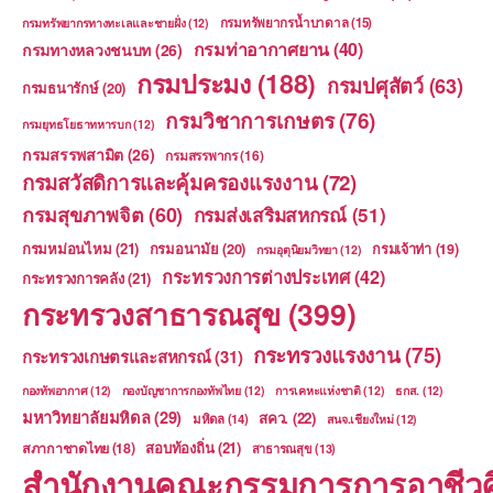
กรมทรัพยากรน้ำบาดาล
(15)
กรมทรัพยากรทางทะเลและชายฝั่ง
(12)
กรมท่าอากาศยาน
(40)
กรมทางหลวงชนบท
(26)
กรมประมง
(188)
กรมปศุสัตว์
(63)
กรมธนารักษ์
(20)
กรมวิชาการเกษตร
(76)
กรมยุทธโยธาทหารบก
(12)
กรมสรรพสามิต
(26)
กรมสรรพากร
(16)
กรมสวัสดิการและคุ้มครองแรงงาน
(72)
กรมสุขภาพจิต
(60)
กรมส่งเสริมสหกรณ์
(51)
กรมหม่อนไหม
(21)
กรมอนามัย
(20)
กรมเจ้าท่า
(19)
กรมอุตุนิยมวิทยา
(12)
กระทรวงการต่างประเทศ
(42)
กระทรวงการคลัง
(21)
กระทรวงสาธารณสุข
(399)
กระทรวงแรงงาน
(75)
กระทรวงเกษตรและสหกรณ์
(31)
กองทัพอากาศ
(12)
กองบัญชาการกองทัพไทย
(12)
การเคหะแห่งชาติ
(12)
ธกส.
(12)
มหาวิทยาลัยมหิดล
(29)
สคว.
(22)
มหิดล
(14)
สนจ.เชียงใหม่
(12)
สอบท้องถิ่น
(21)
สภากาชาดไทย
(18)
สาธารณสุข
(13)
สำนักงานคณะกรรมการการอาชีวศ