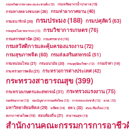
กรมทรัพยากรน้ำบาดาล
(15)
กรมทรัพยากรทางทะเลและชายฝั่ง
(12)
กรมท่าอากาศยาน
(40)
กรมทางหลวงชนบท
(26)
กรมประมง
(188)
กรมปศุสัตว์
(63)
กรมธนารักษ์
(20)
กรมวิชาการเกษตร
(76)
กรมยุทธโยธาทหารบก
(12)
กรมสรรพสามิต
(26)
กรมสรรพากร
(16)
กรมสวัสดิการและคุ้มครองแรงงาน
(72)
กรมสุขภาพจิต
(60)
กรมส่งเสริมสหกรณ์
(51)
กรมหม่อนไหม
(21)
กรมอนามัย
(20)
กรมเจ้าท่า
(19)
กรมอุตุนิยมวิทยา
(12)
กระทรวงการต่างประเทศ
(42)
กระทรวงการคลัง
(21)
กระทรวงสาธารณสุข
(399)
กระทรวงแรงงาน
(75)
กระทรวงเกษตรและสหกรณ์
(31)
กองทัพอากาศ
(12)
กองบัญชาการกองทัพไทย
(12)
การเคหะแห่งชาติ
(12)
ธกส.
(12)
มหาวิทยาลัยมหิดล
(29)
สคว.
(22)
มหิดล
(14)
สนจ.เชียงใหม่
(12)
สอบท้องถิ่น
(21)
สภากาชาดไทย
(18)
สาธารณสุข
(13)
สำนักงานคณะกรรมการการอาชีวศ