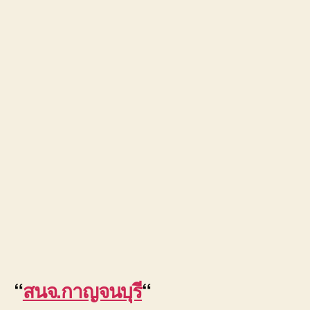
“
สนจ.กาญจนบุรี
“