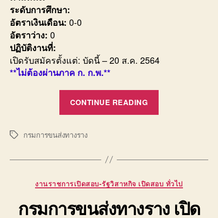
ระดับการศึกษา:
0-0
อัตราเงินเดือน:
0
อัตราว่าง:
ปฏิบัติงานที่:
เปิดรับสมัครตั้งแต่: บัดนี้ – 20 ส.ค. 2564
**ไม่ต้องผ่านภาค ก. ก.พ.**
“สำนักงาน
CONTINUE READING
มาตรฐาน
สินค้า
เกษตร
กรมการขนส่งทางราง
Tags
และ
อาหาร
แห่ง
Categories
งานราชการเปิดสอบ-รัฐวิสาหกิจ เปิดสอบ ทั่วไป
ชาติ
เปิด
กรมการขนส่งทางราง เปิด
รับ