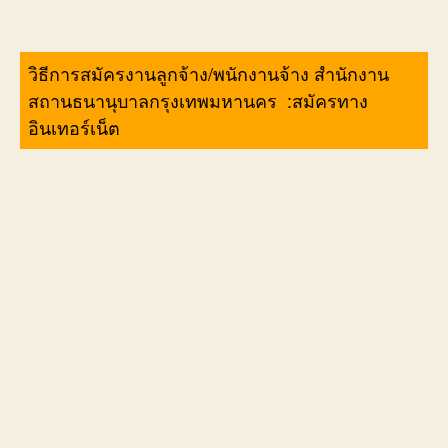
วิธีการสมัครงานลูกจ้าง/พนักงานจ้าง สำนักงาน
สถานธนานุบาลกรุงเทพมหานคร :สมัครทาง
อินเทอร์เน็ต