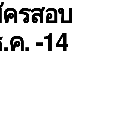
มัครสอบ
.ค. -14