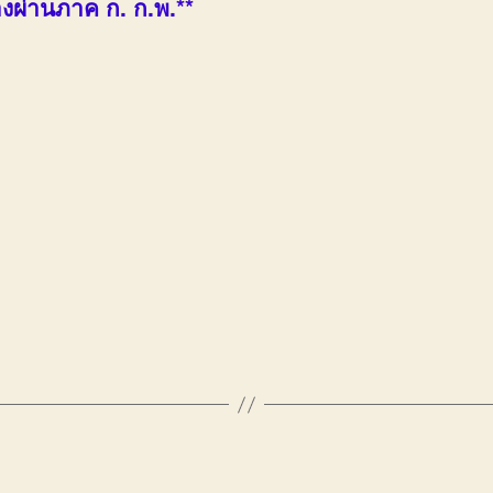
องผ่านภาค ก. ก.พ.**