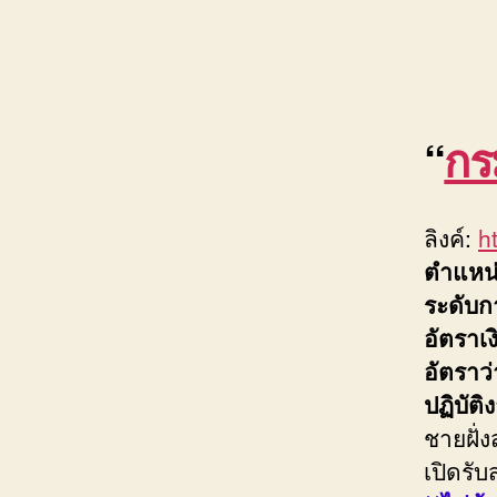
“
กร
ลิงค์:
h
ตำแหน
ระดับก
อัตราเ
อัตราว
ปฏิบัติ
ชายฝั่
เปิดรับ