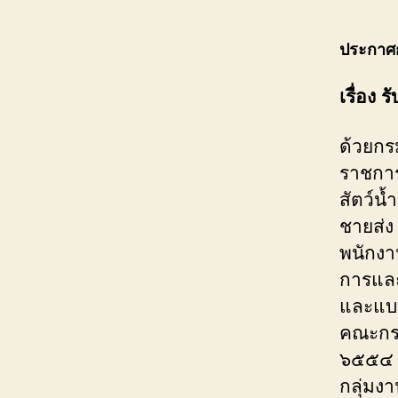
ประกาศ
เรื่อง 
ด้วยกร
ราชการ
สัตว์นํ
ชายส่
พนักงา
การแล
และแบ
คณะกรร
๖๕๕๔ เ
กลุ่มง