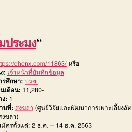
มประมง
“
ttps://ehenx.com/11863/
หรือ
่ง:
เจ้าหน้าที่บันทึกข้อมูล
ารศึกษา:
ปวช.
งินเดือน:
11,280-
่าง:
1
งานที่:
สงขลา
(ศูนย์วิจัยและพัฒนาการเพาะเลี้ยงสัตว
งสงขลา)
สมัครตั้งแต่: 2 ธ.ค. – 14 ธ.ค. 2563