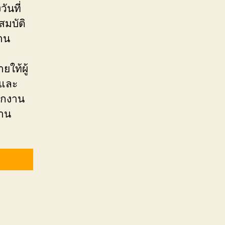
นที่
มบัติ
าน
ใท้ผู้
รและ
ักงาน
งาน