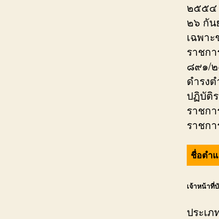
๒๕๕๔ 
๒๖ กัน
เฉพาะข
ราชการ
๘๙๑/๒๕
ดำรงตำ
ปฏิบัต
ราชการ
ราชการ
ชื่อตำ
เจ้าหน้าที่
ประเภท