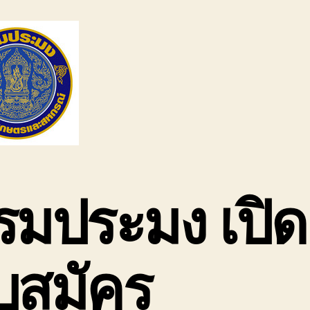
รมประมง เปิด
ับสมัคร