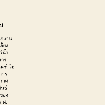
ไป
นักงาน
ี้ยง
นั้า
หาร
ณฑ์ วิธ
การ
ะกาศ
นธ์
ะของ
.ศ.